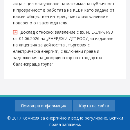
лица с цел осигуряване на максимална публичност
и прозрачност в работата на КЕВР като задача от
важен обществен интерес, чието изпълнение е
поверено от законодателя.
Доклад относно: заявление с вх. № Е-ЗЛР-Л-93
от 01.06.2026 на „ЕНЕРДЖИ ДТ“ EООД за издаване
на лицензия за дейността „търговия с
електрическа енергия“, с включени права и
задължения на „координатор на стандартна
балансираща група“
Помощна информация
Карта на сайта
© 2017 Комисия за енергийно и водно регулиране. Всички
права запазени.