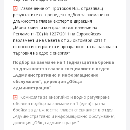
Извлечение от Протокол №2, отразяващ
резултатите от проведен подбор за заемане на
длъжността главен експерт в дирекция
„Мониторинг и контрол по изпълнение на
Регламент (ЕС) № 1227/2011 на Европейския
парламент и на Съвета от 25 октомври 2011 г.
относно интегритета и прозрачността на пазара за
търговия на едро с енергия”
Подбор за заемане на 1
(
една
)
щатна бройка
за длъжността главен специалист
в
отдел
„Административно и информационно
обслужване“, дирекция
„
Обща
администрация
”
Комисията за енергийно и водно регулиране
обявява подбор за заемане на 1 (една) щатна
бройка за длъжността главен специалист в отдел
„Административно и информационно обслужване“,
дирекция „Обща администрация”