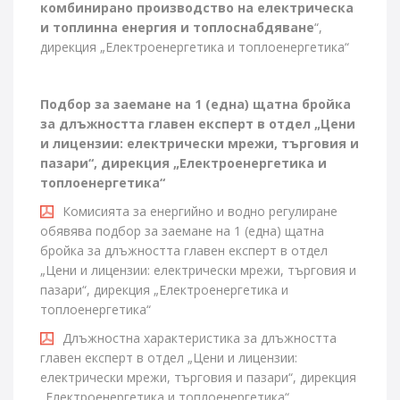
комбинирано производство на електрическа
и топлинна енергия и топлоснабдяване
“,
дирекция „Електроенергетика и топлоенергетика“
Подбор за заемане на 1
(
една
)
щатна бройка
за
длъжността
главен
експерт в отдел
„Цени
и лицензии: електрически мрежи, търговия и
пазари“
, дирекция
„Електроенергетика и
топлоенергетика“
Комисията за енергийно и водно регулиране
обявява подбор за заемане на 1 (една) щатна
бройка за длъжността главен експерт в отдел
„Цени и лицензии: електрически мрежи, търговия и
пазари“, дирекция „Електроенергетика и
топлоенергетика“
Длъжностна характеристика за длъжността
главен експерт в отдел „Цени и лицензии:
електрически мрежи, търговия и пазари“, дирекция
„Електроенергетика и топлоенергетика“