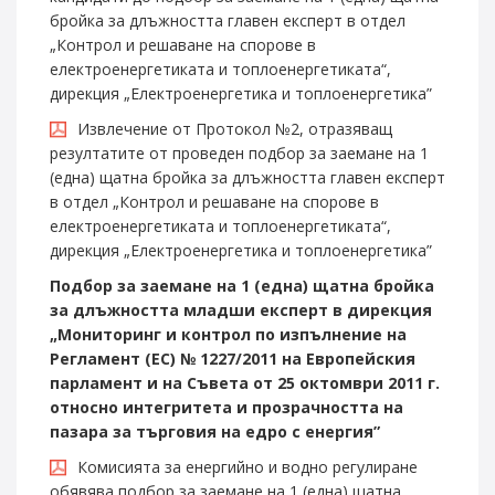
бройка за длъжността главен експерт в отдел
„Контрол и решаване на спорове в
електроенергетиката и топлоенергетиката“,
дирекция „Електроенергетика и топлоенергетика”
Извлечение от Протокол №2, отразяващ
резултатите от проведен подбор за заемане на 1
(една) щатна бройка за длъжността главен експерт
в отдел „Контрол и решаване на спорове в
електроенергетиката и топлоенергетиката“,
дирекция „Електроенергетика и топлоенергетика”
Подбор за заемане на 1 (една) щатна бройка
за длъжността младши експерт в дирекция
„Мониторинг и контрол по изпълнение на
Регламент (ЕС) № 1227/2011 на Европейския
парламент и на Съвета от 25 октомври 2011 г.
относно интегритета и прозрачността на
пазара за търговия на едро с енергия”
Комисията за енергийно и водно регулиране
обявява подбор за заемане на 1 (една) щатна