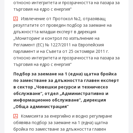
относно интегритета и прозрачността на пазара за
търговия на едро с енергия”
Извлечение от Протокол №2, отразяващ
резултатите от проведен подбор за заемане на
длъжността младши експерт в дирекция
„Мониторинг и контрол по изпълнение на
Регламент (ЕС) № 1227/2011 на Европейския
парламент и на Съвета от 25 октомври 2011 г.
относно интегритета и прозрачността на пазара за
търговия на едро с енергия“
Подбор за заемане на 1 (една) щатна бройка
по заместване за длъжността главен експерт
в сектор „Човешки ресурси и техническо
обслужване“, отдел „Административно и
информационно обслужване“, дирекция
„Обща администрация”
Комисията за енергийно и водно регулиране
обявява подбор за заемане на 1 (една) щатна
бройка по заместване за длъжността главен