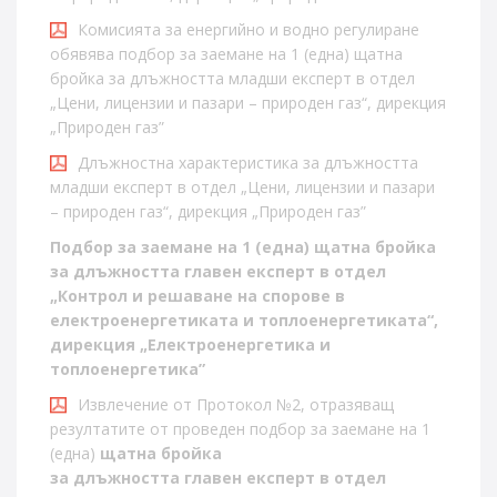
Комисията за енергийно и водно регулиране
обявява подбор за заемане на 1 (една) щатна
бройка за длъжността младши експерт в отдел
„Цени, лицензии и пазари – природен газ“, дирекция
„Природен газ”
Длъжностна характеристика за длъжността
младши експерт в отдел „Цени, лицензии и пазари
– природен газ“, дирекция „Природен газ”
Подбор за заемане на 1
(
една
)
щатна бройка
за
длъжността
главен
експерт в
отдел
„Контрол и решаване на спорове в
електроенергетиката и топлоенергетиката“,
дирекция
„Електроенергетика и
топлоенергетика”
Извлечение от Протокол №2, отразяващ
резултатите от проведен подбор за заемане на 1
(една)
щатна бройка
за длъжността главен експерт в отдел