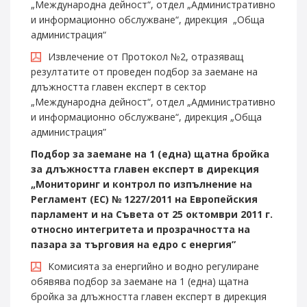
„Международна дейност“, отдел „Административно
и информационно обслужване“, дирекция „Обща
администрация“
Извлечение от Протокол №2, отразяващ
резултатите от проведен подбор за заемане на
длъжността главен експерт в сектор
„Международна дейност“, отдел „Административно
и информационно обслужване“, дирекция „Обща
администрация”
Подбор за заемане на 1
(
една
)
щатна бройка
за длъжността главен експерт
в
дирекция
„
Мониторинг и контрол по изпълнение на
Регламент (ЕС) № 1227/2011 на Европейския
парламент и на Съвета от 25 октомври 2011 г.
относно интегритета и прозрачността на
пазара за търговия на едро с енергия
”
Комисията за енергийно и водно регулиране
обявява подбор за заемане на 1 (една) щатна
бройка за длъжността главен експерт в дирекция