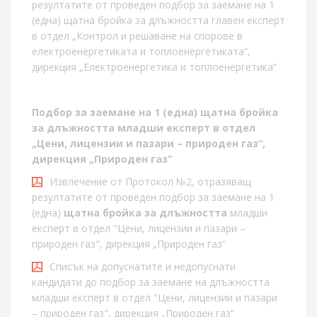
резултатите от проведен подбор за заемане на 1
(една) щатна бройка за длъжността главен експерт
в отдел „Контрол и решаване на спорове в
електроенергетиката и топлоенергетиката“,
дирекция „Електроенергетика и топлоенергетика”
Подбор за заемане на 1 (една) щатна бройка
за длъжността младши експерт в отдел
„Цени, лицензии и пазари – природен газ“,
дирекция „Природен газ”
Извлечение от Протокол №2, отразяващ
резултатите от проведен подбор за заемане на 1
(една)
щатна бройка за длъжността
младши
експерт в отдел "Цени, лицензии и пазари –
природен газ", дирекция „Природен газ“
Списък на допуснатите и недопуснати
кандидати до подбор за заемане на длъжността
младши експерт в отдел "Цени, лицензии и пазари
– природен газ", дирекция „Природен газ“