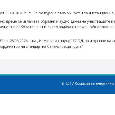
 30.04.2026 г., т. 8 е осигурена възможност и за дистанционно
лно време се излъчват образни и аудио данни на участващите и
ачност в работата на КЕВР като задача от важен обществен ин
52 от 25.03.2026 г. на „Инфинитив пауър“ ЕООД, за издаване на 
координатор на стандартна балансираща група“
© 2017 Комисия за енергийно 