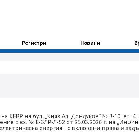
Регистри
Новини
В
та на КЕВР на бул. „Княз Ал. Дондуков“ № 8-10, ет.
ние с вх. № Е-ЗЛР-Л-52 от 25.03.2026 г. на „Инфи
 електрическа енергия“, с включени права и зад