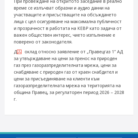
При провеждане на откритото заседание в реално
време се излъчват образни и аудио данни на
участващите и присъстващите на обсъждането
лица с цел осигуряване на максимална публичност
и прозрачност в работата на КЕВР като задача от
важен обществен интерес, чието изпълнение е
поверено от законодателя.
Д
оклад относно заявление от „Правецгаз 1” АД
за утвърждаване на цени за пренос на природен
газ през газоразпределителната мрежа, цени за
снабдяване с природен газ от краен снабдител и
цени за присъединяване на клиенти към
газоразпределителната мрежа на територията на
община Правец, за регулаторен период 2026 – 2028
г.