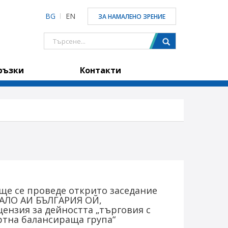
BG
EN
ЗА НАМАЛЕНО ЗРЕНИЕ
ръзки
Контакти
. 4 ще се проведе открито заседание
КАПАЛО АИ БЪЛГАРИЯ ОЙ,
ензия за дейността „търговия с
ртна балансираща група“