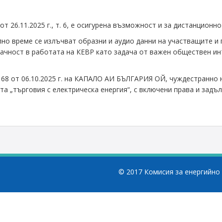
 26.11.2025 г., т. 6, e осигурена възможност и за дистанционно
лно време се излъчват образни и аудио данни на участващите и
ачност в работата на КЕВР като задача от важен обществен ин
-168 от 06.10.2025 г. на КАПАЛО АИ БЪЛГАРИЯ ОЙ, чуждестранно
тта „търговия с електрическа енергия“, с включени права и зад
© 2017 Комисия за енергийно 