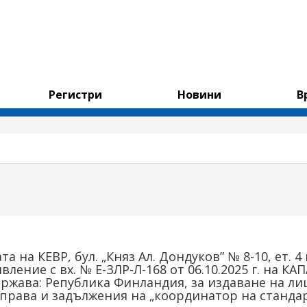
Регистри
Новини
В
адата на КЕВР, бул. „Княз Ал. Дондуков” № 8-10, ет
вление с вх. № Е-ЗЛР-Л-168 от 06.10.2025 г. на 
жава: Република Финландия, за издаване на лиц
 права и задължения на „координатор на станда