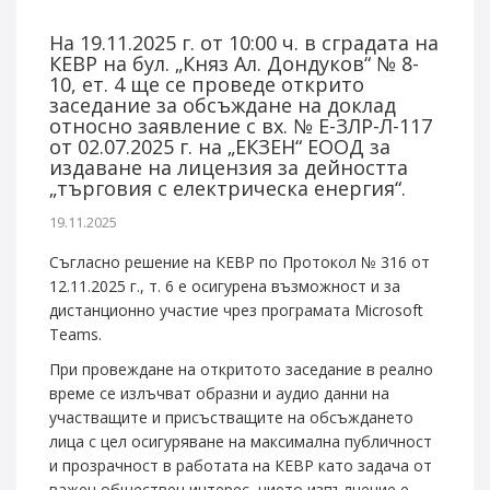
На 19.11.2025 г. от 10:00 ч. в сградата на
КЕВР на бул. „Княз Ал. Дондуков“ № 8-
10, ет. 4 ще се проведе открито
заседание за обсъждане на доклад
относно заявление с вх. № Е-ЗЛР-Л-117
от 02.07.2025 г. на „ЕКЗЕН“ ЕООД за
издаване на лицензия за дейността
„търговия с електрическа енергия“.
19.11.2025
Съгласно решение на КЕВР по Протокол № 316 от
12.11.2025 г., т. 6 е осигурена възможност и за
дистанционно участие чрез програмата Microsoft
Teams.
При провеждане на откритото заседание в реално
време се излъчват образни и аудио данни на
участващите и присъстващите на обсъждането
лица с цел осигуряване на максимална публичност
и прозрачност в работата на КЕВР като задача от
важен обществен интерес, чието изпълнение е