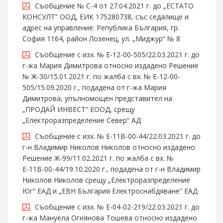
Съобщение № С-4 от 27.04.2021 г. до „ЕСТАТО
КОНСУЛТ” ООД, ЕИК 175280738, със седалище и
адрес на управление: Република България, гр.
София 1164, район Лозенец, ул. „Миджур“ № 8
Съобщение с изх. № Е-12-00-505/22.03.2021 г. до
г-жа Мария Димитрова относно издадено Решение
№ Ж-30/15.01.2021 г. по жалба с вх. № Е-12-00-
505/15.09.2020 г., подадена от г-жа Мария
Димитрова, упълномощен представител на
„ПРОДАЙ ИНВЕСТ“ ЕООД, срещу
„Електроразпределение Север“ АД
Съобщение с изх. № Е-11В-00-44/22.03.2021 г. до
г-н Владимир Николов Николов относно издадено
Решение Ж-99/11.02.2021 г. по жалба с вх. №
Е-11В-00-44/19.10.2020 г., подадена от г-н Владимир
Николов Николов срещу „Електроразпределение
Юг“ ЕАД и „ЕВН България Електроснабдяване” ЕАД
Съобщение с изх. № Е-04-02-219/22.03.2021 г. до
г-жа Мануела Огнянова Тошева относно издадено