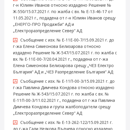
г-н Юлиян Иванов относно издадено Решение №
Ж-550/15.07.2021 г. по жалба с вх. № E-13-46-17 от
11.05.2021 г., подадена от г-н Юлиян Иванов срещу
„ЕНЕРГО-ПРО Продажби“ АД и
„Електроразпределение Север“ АД
Съобщение с изх. № Е-11Е-00-7/15.09.2021 г. до
г-жа Елена Симеонова Белизарова относно
издадено Решение № Ж-547/15.07.2021 г. по жалба с
вх. № Е-11Е-00-7/20.04.2021 г., подадена от г-жа
Елена Симеонова Белизарова срещу „ЧЕЗ Електро
България“ АД и „ЧЕЗ Разпределение България“ АД
Съобщение с изх. № Е-11П-00-3/15.09.2021 г. до
г-жа Павлина Димчева Кондова относно издадено
Решение № Ж-543/15.07.2021 г. по жалба с вх. №
Е-11П-00-3/11.02.2021 г., подадена от г-жа Павлина
Димчева Кондова и група жалбоподатели срещу
„Електроразпределение Север“ АД
Съобщение с изх. № Е-13-262-122/15.09.2021 г.
до г-жа Гали Недкова Вълчева относно издадено