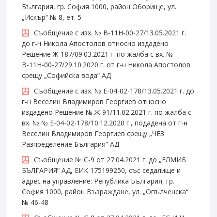
България, гр. София 1000, район Оборище, ул.
„Искър“ № 8, ет. 5
Съобщение с изх. № В-11Н-00-27/13.05.2021 г.
до г-н Никола Апостолов относно издадено
Решение Ж-187/09.03.2021 г. по жалба с вх. №
В-11Н-00-27/29.10.2020 г. от г-н Никола Апостолов
срещу „Софийска вода” АД
Съобщение с изх. № Е-04-02-178/13.05.2021 г. до
г-н Веселин Владимиров Георгиев относно
издадено Решение № Ж-91/11.02.2021 г. по жалба с
вх. № № Е-04-02-178/10.12.2020 г., подадена от г-н
Веселин Владимиров Георгиев срещу „ЧЕЗ
Разпределение България“ АД
Съобщение № С-9 от 27.04.2021 г. до „ЕЛМИБ
БЪЛГАРИЯ” АД, ЕИК 175199250, със седалище и
адрес на управление: Република България, гр.
София 1000, район Възраждане, ул. „Опълченска“
№ 46-48