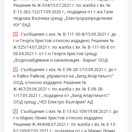
Решение № Ж-534/15.07.2021 г. по жалба с вх. №
Е-13-262-122/17.09.2020 г., подадена от г-жа Гали
Недкова Вълчева срещу „Електроразпределение
Юг“ ЕАД
Съобщение с изх. № В-11Г-00-8/15.09.2021 г. до
г-н Георги Христов относно издадено Решение №
Ж-525/14.07.2021 г. по жалба с вх. № В-11Г-00-8 от
06.04.2021 г. от г-н Георги Христов срещу
„Водоснабдяване и канализация - Варна“ ООД
Съобщение с изх. № Е-08-28-1/15.09.2021 г. до г-
н Райко Райков, управител на „Билд Апартмънтс“
ООД, относно издадено Решение №
Ж-467/29.06.2021 г. по жалба с вх. № Е-08-28-
1/17.05.2021 г., подадена от „Билд Апартмънтс“
ООД срещу „ЧЕЗ Електро България“ АД
Съобщение с изх. № Е-13-62-109/19.08.2021 г. до
г-н Марио Ленин Христов относно издадено
Решение Ж-494/08.07.2021 г. по жалба с вх. № Е-13-
62-109/07.05.2021 г., подадена от г-н Марио Ленин