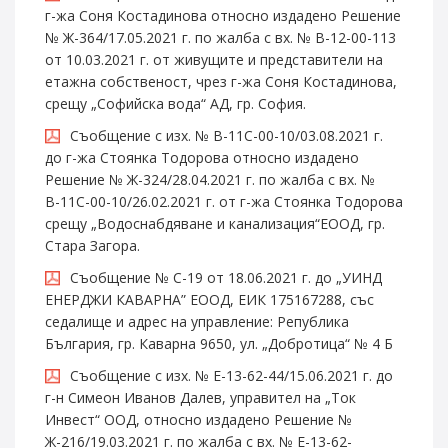
г-жа Соня Костадинова относно издадено Решение
№ Ж-364/17.05.2021 г. по жалба с вх. № В-12-00-113
от 10.03.2021 г. от живущите и представители на
етажна собственост, чрез г-жа Соня Костадинова,
срещу „Софийска вода“ АД, гр. София.
Съобщение с изх. № В-11С-00-10/03.08.2021 г.
до г-жа Стоянка Тодорова относно издадено
Решение № Ж-324/28.04.2021 г. по жалба с вх. №
В-11С-00-10/26.02.2021 г. от г-жа Стоянка Тодорова
срещу „Водоснабдяване и канализация“ЕООД, гр.
Стара Загора.
Съобщение № С-19 от 18.06.2021 г. до „УИНД
ЕНЕРДЖИ КАВАРНА” ЕООД, ЕИК 175167288, със
седалище и адрес на управление: Република
България, гр. Каварна 9650, ул. „Добротица“ № 4 Б
Съобщение с изх. № Е-13-62-44/15.06.2021 г. до
г-н Симеон Иванов Далев, управител на „Ток
Инвест“ ООД, относно издадено Решение №
Ж-216/19.03.2021 г. по жалба с вх. № Е-13-62-