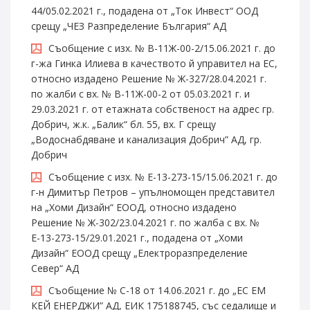
44/05.02.2021 г., подадена от „Ток Инвест“ ООД
срещу „ЧЕЗ Разпределение България“ АД
Съобщение с изх. № В-11Ж-00-2/15.06.2021 г. до
г-жа Гинка Илиева в качеството й управител на ЕС,
относно издадено Решение № Ж-327/28.04.2021 г.
по жалби с вх. № В-11Ж-00-2 от 05.03.2021 г. и
29.03.2021 г. от етажната собственост на адрес гр.
Добрич, ж.к. „Балик“ бл. 55, вх. Г срещу
„Водоснабдяване и канализация Добрич” АД, гр.
Добрич
Съобщение с изх. № Е-13-273-15/15.06.2021 г. до
г-н Димитър Петров – упълномощен представител
на „Хоми Дизайн“ ЕООД, относно издадено
Решение № Ж-302/23.04.2021 г. по жалба с вх. №
Е-13-273-15/29.01.2021 г., подадена от „Хоми
Дизайн“ ЕООД срещу „Електроразпределение
Север“ АД
Съобщение № С-18 от 14.06.2021 г. до „ЕС ЕМ
КЕЙ ЕНЕРДЖИ” АД, ЕИК 175188745, със седалище и