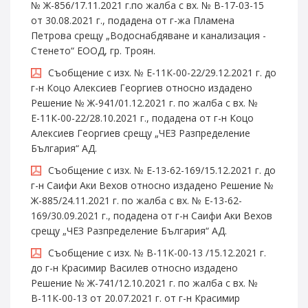
№ Ж-856/17.11.2021 г.по жалбa с вх. № В-17-03-15
от 30.08.2021 г., подадена от г-жа Пламена
Петрова срещу „Водоснабдяване и канализация -
Стенето“ ЕООД, гр. Троян.
Съобщение с изх. № Е-11К-00-22/29.12.2021 г. до
г-н Коцо Алексиев Георгиев относно издадено
Решение № Ж-941/01.12.2021 г. по жалба с вх. №
Е-11К-00-22/28.10.2021 г., подадена от г-н Коцо
Алексиев Георгиев срещу „ЧЕЗ Разпределение
България“ АД.
Съобщение с изх. № Е-13-62-169/15.12.2021 г. до
г-н Саифи Аки Вехов относно издадено Решение №
Ж-885/24.11.2021 г. по жалба с вх. № Е-13-62-
169/30.09.2021 г., подадена от г-н Саифи Аки Вехов
срещу „ЧЕЗ Разпределение България“ АД.
Съобщение с изх. № В-11К-00-13 /15.12.2021 г.
до г-н Красимир Василев относно издадено
Решение № Ж-741/12.10.2021 г. по жалба с вх. №
В-11К-00-13 от 20.07.2021 г. от г-н Красимир