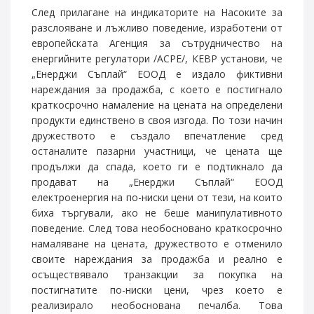
След прилагане на индикаторите на Насоките за
разслояване и лъжливо поведение, изработени от
европейската Агенция за сътрудничество на
енергийните регулатори /АСРЕ/, КЕВР установи, че
„Енерджи Съплай“ ЕООД е издало фиктивни
нареждания за продажба, с което е постигнало
краткосрочно намаление на цената на определени
продукти единствено в своя изгода. По този начин
дружеството е създало впечатление сред
останалите пазарни участници, че цената ще
продължи да спада, което ги е подтикнало да
продават на „Енерджи Съплай“ ЕООД
електроенергия на по-ниски цени от тези, на които
биха търгували, ако не беше манипулативното
поведение. След това необосновано краткосрочно
намаляване на цената, дружеството е отменило
своите нареждания за продажба и реално е
осъществявало транзакции за покупка на
постигнатите по-ниски цени, чрез което е
реализирало необоснована печалба. Това