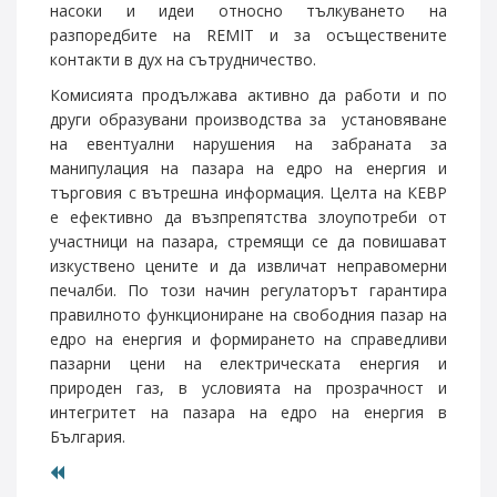
насоки и идеи относно тълкуването на
разпоредбите на REMIT и за осъществените
контакти в дух на сътрудничество.
Комисията продължава активно да работи и по
други образувани производства за установяване
на евентуални нарушения на забраната за
манипулация на пазара на едро на енергия и
търговия с вътрешна информация. Целта на КЕВР
е ефективно да възпрепятства злоупотреби от
участници на пазара, стремящи се да повишават
изкуствено цените и да извличат неправомерни
печалби. По този начин регулаторът гарантира
правилното функциониране на свободния пазар на
едро на енергия и формирането на справедливи
пазарни цени на електрическата енергия и
природен газ, в условията на прозрачност и
интегритет на пазара на едро на енергия в
България.