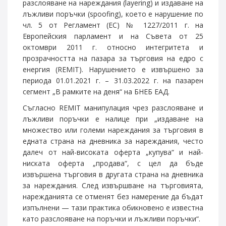
разслояване на нареждания (layering) и издаване на
лъжливи поръчки (spoofing), което е нарушение по
чл. 5 от Регламент (ЕС) № 1227/2011 г. на
Европейския парламент и на Съвета от 25
октомври 2011 г. относно интегритета и
прозрачността на пазара за търговия на едро с
енергия (REMIT). Нарушението е извършено за
периода 01.01.2021 г. – 31.03.2022 г. на пазарен
сегмент „В рамките на деня“ на БНЕБ ЕАД.
Съгласно REMIT манипулация чрез разслояване и
лъжливи поръчки е налице при „издаване на
множество или големи нареждания за търговия в
едната страна на дневника за нареждания, често
далеч от най-високата оферта „купува“ и най-
ниската оферта „продава“, с цел да бъде
извършена търговия в другата страна на дневника
за нареждания. След извършване на търговията,
нарежданията се отменят без намерение да бъдат
изпълнени — тази практика обикновено е известна
като разслояване на поръчки и лъжливи поръчки“.