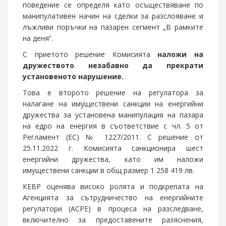
поведение се определя като осъществяване по
манипулативен начин на сделки за разслояване и
лъжливи поръчки на пазарен сегмент „В рамките
на деня“.
С приетото решение Комисията
наложи на
дружеството незабавно да прекрати
установеното нарушение.
Това е второто решение на регулатора за
налагане на имуществени санкции на енергийни
дружества за установена манипулация на пазара
на едро на енергия в съответствие с чл. 5 от
Регламент (ЕС) № 1227/2011. С решение от
25.11.2022 г. Комисията санкционира шест
енергийни дружества, като им наложи
имуществени санкции в общ размер 1 258 419 лв.
КЕВР оценява високо ролята и подкрепата на
Агенцията за сътрудничество на енергийните
регулатори (АСРЕ) в процеса на разследване,
включително за предоставените разяснения,