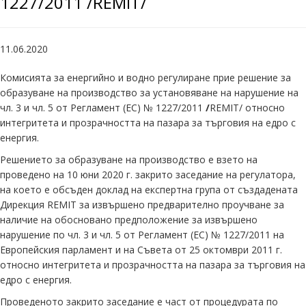
1227/2011 /REMIT/
11.06.2020
Комисията за енергийно и водно регулиране прие решение за
образуване на производство за установяване на нарушение на
чл. 3 и чл. 5 от Регламент (ЕС) № 1227/2011
/
REMIT/ относно
интегритета и прозрачността на пазара за търговия на едро с
енергия.
Решението за образуване на производство е взето на
проведено на 10 юни 2020 г. закрито заседание на регулатора,
на което е обсъден доклад на експертна група от създадената
Дирекция REMIT за извършено предварително проучване за
наличие на обосновано предположение за извършено
нарушение по чл. 3 и чл. 5 от Регламент (ЕС) № 1227/2011 на
Европейския парламент и на Съвета от 25 октомври 2011 г.
относно интегритета и прозрачността на пазара за търговия на
едро с енергия.
Проведеното закрито заседание е част от процедурата по