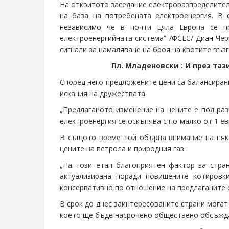
На откритото заседание електроразпределителн
на база на потребената електроенергия. В
независимо че в почти цяла Европа се п
електроенергийната система“ /ФСЕС/ Диан Че
сигнали за намаляване на броя на квотите въ
Пл. Младеновски : И през та
Според него предложените цени са балансирани
искания на дружествата.
„Предлаганото изменение на цените е под разм
електроенергия се оскъпява с по-малко от 1 е
В същото време той обърна внимание на няко
цените на петрола и природния газ.
„На този етап благоприятен фактор за стран
актуализирана поради повишените котиров
консервативно по отношение на предлаганите с
В срок до днес заинтересованите страни могат
което ще бъде насрочено обществено обсъжд