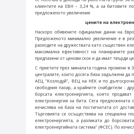
клиентите на ЕВН – 3,24 %, а за битовите п
предложеното увеличение
цените на електроен
Наскоро обявените официални данни на Евро
Предложеното минимално увеличение е в рез
разходите на дружествата като съществен еле
максимална ефективност на планираните раз
предпазени от ценови скок и да имат твърди це
С приетите през миналата година промени в 
централите, които досега бяха задължени да 
АЕЦ "Козлодуй", ВЕЦ на НЕК и по дългосрочн
свободния пазар, а крайните снабдители - д
борсата електроенергията, която продават
електроенергия за бита. Сега предложената о
изчислява на база на постигнатата от доста
Търговията се осъществява на специална пл
електроенергията, а разликата до борсовата
електроенергийната система" (ФСЕС). По изчисл