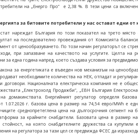
отребители на „Енерго Про“ е 2,38 %. В тези цени са включен
ергията за битовите потребители у нас остават едни от 
стат нареждат България по този показател на трето място с
ултат на последователно провеждания от Комисията баланси
мент от ценообразуването. По този начин регулаторът се стре
ходи, при запазване на качеството на услугите. Целта на 
ни за една година напред, което създава условия за предвидимо
Закона за енергетиката е въведен нов механизъм на ценообраз
продават необходимите количества на НЕК, отпадат и регулиран
и договори. Националната електрическа компания не е общес
ружествата „Електрохолд Продажби", „ЕВН България Електросна
 на домакинствата. Енергийният регулатор определя базова
т 1.07.2026 г. базова цена в размер на 74,54 евро/MWh е едн
вчиците среднопретеглена цена на дългосрочния сегмент на б
атформа за крайните снабдители. Базовата цена в размер на
 стойност, на която снабдителните дружества са купупили 
ения на регулатора за тази цел се предвижда ФСЕС да изразходи 