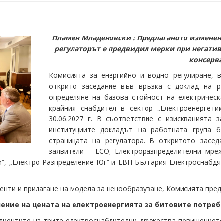
Пламен Младеновски : Предлаганото изменени
регулаторът е
предвидил мерки при негатив
консерв
Комисията за енергийно и водно регулиране, в
открито заседание във връзка с доклад на р
определяне на базова стойност на електрическ
крайния снабдител в сектор „Електроенергетик
30.06.2027 г. В съответствие с изискванията 
институциите докладът на работната група б
страницата на регулатора. В откритото засед
заявители – ЕСО, Електроразпределителни мреж
“, „Електро Разпределение Юг“ и ЕВН България Електроснабдя
енти и прилагане на модела за ценообразуване, Комисията пред
ение на цената на електроенергията за битовите потре
клиентите на трите електроснабдителни дружества повишението 