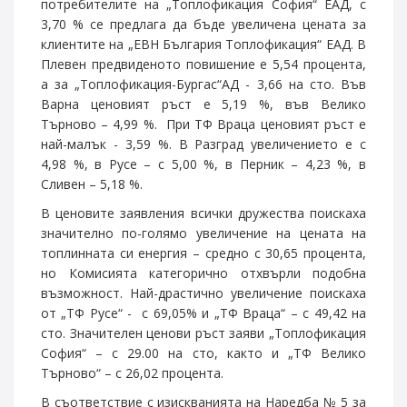
потребителите на „Топлофикация София“ ЕАД, с
3,70 % се предлага да бъде увеличена цената за
клиентите на „ЕВН България Топлофикация“ ЕАД. В
Плевен предвиденото повишение е 5,54 процента,
а за „Топлофикация-Бургас“АД - 3,66 на сто. Във
Варна ценовият ръст е 5,19 %, във Велико
Търново – 4,99 %. При ТФ Враца ценовият ръст е
най-малък - 3,59 %. В Разград увеличението е с
4,98 %, в Русе – с 5,00 %, в Перник – 4,23 %, в
Сливен – 5,18 %.
В ценовите заявления всички дружества поискаха
значително по-голямо увеличение на цената на
топлинната си енергия – средно с 30,65 процента,
но Комисията категорично отхвърли подобна
възможност. Най-драстично увеличение поискаха
от „ТФ Русе“ - с 69,05% и „ТФ Враца“ – с 49,42 на
сто. Значителен ценови ръст заяви „Топлофикация
София“ – с 29.00 на сто, както и „ТФ Велико
Търново“ – с 26,02 процента.
В съответствие с изискванията на Наредба № 5 за