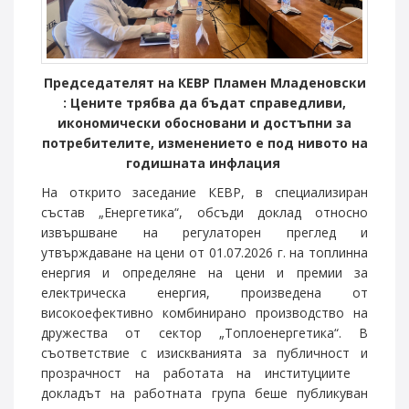
Председателят на КЕВР Пламен Младеновски
: Ц
ените трябва
да бъдат
справедливи,
икономически обосновани
и
достъпни за
потребителите, изменението
е под нивото на
годишната
инфлация
На открито заседание КЕВР, в специализиран
състав „Енергетика“, обсъди доклад относно
извършване на регулаторен преглед и
утвърждаване на цени от 01.07.2026 г. на топлинна
енергия и определяне на цени и премии за
електрическа енергия, произведена от
високоефективно комбинирано производство на
дружества от сектор „Топлоенергетика“. В
съответствие с изискванията за публичност и
прозрачност на работата на институциите
докладът на работната група беше публикуван