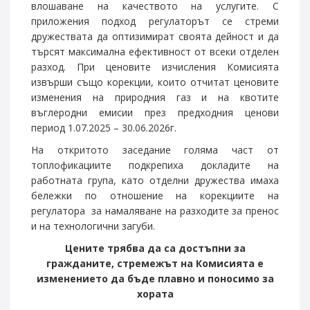
влошаване на качеството на услугите. С
приложения подход регулаторът се стреми
дружествата да оптизимират своята дейност и да
търсят максимална ефективност от всеки отделен
разход. При ценовите изчисления Комисията
извърши също корекции, които отчитат ценовите
изменения на природния газ и на квотите
въглеродни емисии през предходния ценови
период 1.07.2025 – 30.06.2026г.
На откритото заседание голяма част от
топлофикациите подкрепиха докладите на
работната група, като отделни дружества имаха
бележки по отношение на корекциите на
регулатора за намаляване на разходите за пренос
и на технологични загуби.
Ц
ените трябва да са достъпни за
гражданите
, стремежът на Комисията е
изменението да бъде плавно и поносимо за
хората