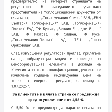
предварително на интернет страницата на
регулатора. В заседанието участваха
представители на топлофикационни дружества от
цялата страна – „Топлофикация София“ ЕАД, „ЕВН
България Топлофикация“ ЕАД, „Топлофикация-
Плевен“ ЕАД, ТФ Бургас, „Веолия Енерджи Варна”
ЕАД, ТФ Разград, ТФ Сливен, ТФ Русе,
„Топлофикация-Петрич“ АД, ТЕЦ „Горна
Оряховица“ ЕАД.
След извършения регулаторен преглед, прилагане
на ценообразуващия модел и корекции на
ценообразуващите елементи, в доклада на
Комисията за всяко топлофикационно дружество е
изчислена годишна индивидуална цена на
топлинната енергия за регулаторния период от
1.07.2026 г.
За клиентите в цялата страна се предвижда
средно увеличение от 4,58 %
С 5,50 % се предвижда да нарасне цената за