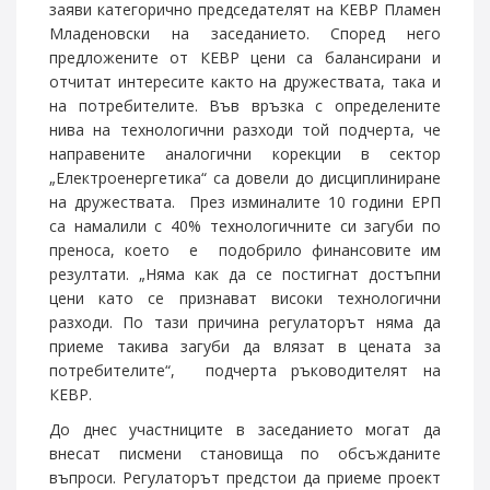
заяви категорично председателят на КЕВР Пламен
Младеновски на заседанието. Според него
предложените от КЕВР цени са балансирани и
отчитат интересите както на дружествата, така и
на потребителите. Във връзка с определените
нива на технологични разходи той подчерта, че
направените аналогични корекции в сектор
„Електроенергетика“ са довели до дисциплиниране
на дружествата. През изминалите 10 години ЕРП
са намалили с 40% технологичните си загуби по
преноса, което е подобрило финансовите им
резултати. „Няма как да се постигнат достъпни
цени като се признават високи технологични
разходи. По тази причина регулаторът няма да
приеме такива загуби да влязат в цената за
потребителите“, подчерта ръководителят на
КЕВР.
До днес участниците в заседанието могат да
внесат писмени становища по обсъжданите
въпроси. Регулаторът предстои да приеме проект