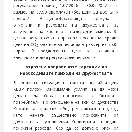
регулаторен период 1.07.2026 - 30.06.2027 г. в
размер на 37,90 евро/MWh /без цени за достъп и
пренос/. В ценообразуващата формула са
отчетени и разходите на дружествата за
закупуване на квоти за въглеродни емисии. За
целта регулаторът определи прогнозна средна
цена на СО
квотите за периода в размер на 75,00
2
евро/t. В предложените цени на топлинната
енергия за новия регулаторен период са
отразени направените корекции на
необходимите приходи на дружествата
В сегашната ситуация на високи енергийни цени
КЕВР положи максимални усилия, за да може
цените да бъдат поносими за битовите
потребители. По отношение на всички дружества
Комисията приложи общ рестриктивен подход,
като намали съществено поисканите от
дружествата увеличения. Коригирани са редица
поискани разходи, без да се допусне риск от