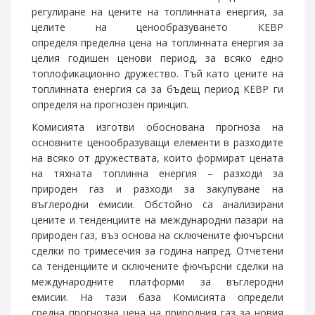
регулиране на цените на топлинната енергия, за
целите на ценообразуването КЕВР
определя
пределна цена на топлинната енергия за
целия годишен ценови период, за всяко едно
топлофикационно дружество. Тъй като цените на
топлинната енергия са за бъдещ период КЕВР ги
определя на прогнозен принцип.
Комисията изготви обоснована прогноза на
основните ценообразуващи елементи в разходите
на всяко от дружествата, които формират цената
на тяхната топлинна енергия – разходи за
природен газ и разходи за закупуване на
въглеродни емисии. Обстойно са анализирани
цените и тенденциите на международни пазари на
природен газ, въз основа на сключените фючърсни
сделки по тримесечия за година напред. Отчетени
са тенденциите и сключените фючърсни сделки на
международните платформи за въглеродни
емисии. На тази база Комисията определи
средна прогнозна цена на природния газ за новия