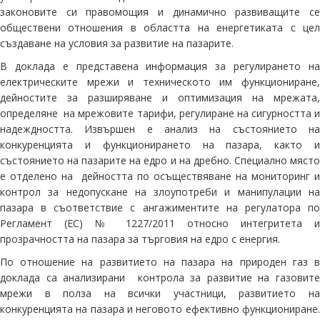
законовите си правомощия и динамично развиващите се
обществени отношения в областта на енергетиката с цел
създаване на условия за развитие на пазарите.
В доклада е представена информация за регулирането на
електрическите мрежи и техническото им функциониране,
дейностите за разширяване и оптимизация на мрежата,
определяне на мрежовите тарифи, регулиране на сигурността и
надеждността. Извършен е анализ на състоянието на
конкуренцията и функционирането на пазара, както и
състоянието на пазарите на едро и на дребно. Специално място
е отделено на дейността по осъществяване на мониторинг и
контрол за недопускане на злоупотреби и манипулации на
пазара в съответствие с ангажиментите на регулатора по
Регламент (ЕС) № 1227/2011 относно интегритета и
прозрачността на пазара за търговия на едро с енергия.
По отношение на развитието на пазара на природен газ в
доклада са анализирани контрола за развитие на газовите
мрежи в полза на всички участници, развитието на
конкуренцията на пазара и неговото ефективно функциониране.