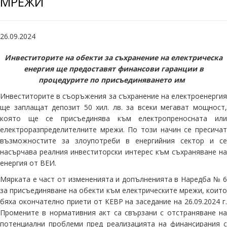
МРЕЖИ
26.09.2024
Инвеститорите
на обекти за съхранение на електрическа
енергия
ще
предоставят
финансови
гаранции в
процедурите по присъединяване
то им
Инвеститорите в съоръжения за съхранение на електроенергия
ще заплащат депозит 50 хил. лв. за всеки мегават мощност,
която ще се присъединява към електропреносната или
електроразпределителните мрежи. По този начин се пресичат
възможностите за злоупотреби в енергийния сектор и се
насърчава реалния инвеститорски интерес към съхраняване на
енергия от ВЕИ.
Мярката е част от измененията и допълненията в Наредба № 6
за присъединяване на обекти към електрическите мрежи, които
бяха окончателно приети от КЕВР на заседание на 26.09.2024 г.
Промените в нормативния акт са свързани с отстраняване на
потенциални проблеми пред реализацията на финансирания с