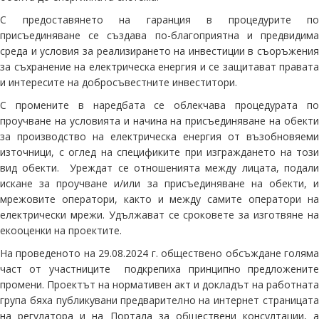
С предоставянето на гаранция в процедурите по
присъединяване се създава по-благоприятна и предвидима
среда и условия за реализирането на инвестиции в съоръжения
за съхранение на електрическа енергия и се защитават правата
и интересите на добросъвестните инвеститори.
С промените в наредбата се облекчава процедурата по
проучване на условията и начина на присъединяване на обекти
за производство на електрическа енергия от възобновяеми
източници, с оглед на спецификите при изграждането на този
вид обекти. Уреждат се отношенията между лицата, подали
искане за проучване и/или за присъединяване на обекти, и
мрежовите оператори, както и между самите оператори на
електрически мрежи. Удължават се сроковете за изготвяне на
екооценки на проектите.
На проведеното на 29.08.2024 г. обществено обсъждане голяма
част от участниците подкрепиха принципно предложените
промени. Проектът на нормативен акт и докладът на работната
група бяха публикувани предварително на интернет страницата
на регулатора и на Портала за обществени консултации, а