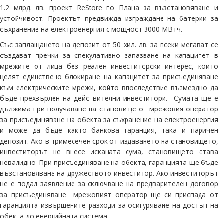
1.2 млрд. лв. проект ReStore по Плана за възстановяване и
устойчивост. Проектът предвижда изграждане на батерии за
съхранение на електроенергия с мощност 3000 МВтч.
Със заплащането на депозит от 50 хил. лв. за всеки мегават се
създават пречки за спекулативно запазване на капацитет в
мрежите от лица без реален инвеститорски интерес, които
целят единствено блокиране на капацитет за присъединяване
към електрическите мрежи, който впоследствие възмездно да
бъде прехвърлен на действителни инвеститори. Сумата ще е
дължима при получаване на становище от мрежовия оператор
за присъединяване на обекта за съхранение на електроенергия
и може да бъде както банкова гаранция, така и паричен
депозит. Ако в тримесечен срок от издаването на становището,
инвеститорът не внесе исканата сума, становището става
невалидно. При присъединяване на обекта, гаранцията ще бъде
възстановявана на дружеството-инвеститор. Ако инвеститорът
не е подал заявление за сключване на предварителен договор
за присъединяване мрежовият оператор ще си приспада от
гаранцията извършените разходи за осигуряване на достъп на
обекта до енергийната система.