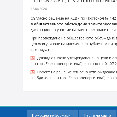
от 02.06.2026 г., т. 3 и Протокол №142 о
12.06.2026
Съгласно решение на КЕВР по Протокол № 142 о
в общественото обсъждане заинтересовани 
дистанционно участие на заинтересованите лиц
При провеждане на общественото обсъждане в 
цел осигуряване на максимална публичност и п
законодателя.
Доклад относно утвърждаване на цени и оп
сектор „Електроенергетика“, считано от 01.07.2
Проект на решение относно утвърждаване н
снабдител в сектор „Електроенергетика“, считан
Помощна информация
Карта на сайта