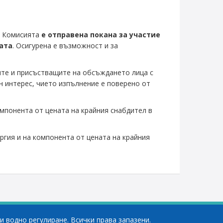
на Комисията
е отправена покана за участие
ката
. Осигурена е възможност и за
ите и присъстващите на обсъждането лица с
н интерес, чието изпълнение е поверено от
мпонента от цената на крайния снабдител в
ргия и на компонента от цената на крайния
и водно регулиране. Всички права запазени.