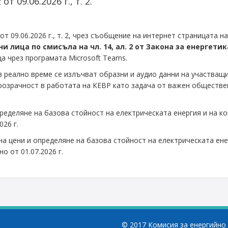
т 09.06.2026 г., т. 2.
т 09.06.2026 г., т. 2, чрез съобщение на интернет страницата 
лица по смисъла на чл. 14, ал. 2 от Закона за енергети
а чрез програмата Microsoft Teams.
реално време се излъчват образни и аудио данни на участващ
розрачност в работата на КЕВР като задача от важен обществе
ределяне на базова стойност на електрическата енергия и на ко
026 г.
а цени и определяне на базова стойност на електрическата ене
о от 01.07.2026 г.
© 2017 Комисия за енергийно 